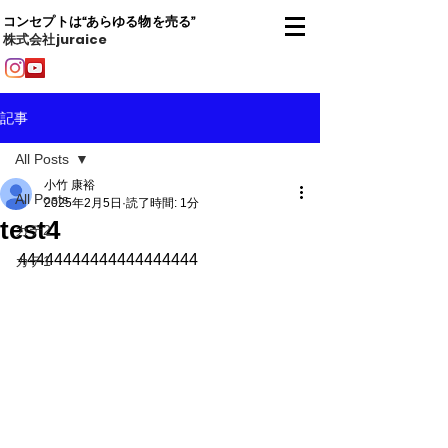
コンセプトは“あらゆる物を売る”
株式会社juraice
記事
All Posts
小竹 康裕
All Posts
2025年2月5日
読了時間: 1分
test4
カテ2
44444444444444444444
カテ1